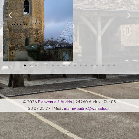
© 2026
Bienvenue à Audrix
| 24260 Audrix |
Tél :
05
53 07 23 77 |
Mail :
mairie-audrix@wanadoo.fr