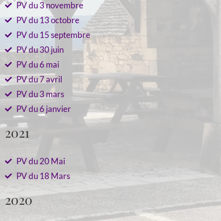
PV du 3 novembre
PV du 13 octobre
PV du 15 septembre
PV du 30 juin
PV du 6 mai
PV du 7 avril
PV du 3 mars
PV du 6 janvier
2021
PV du 20 Mai
PV du 18 Mars
2020