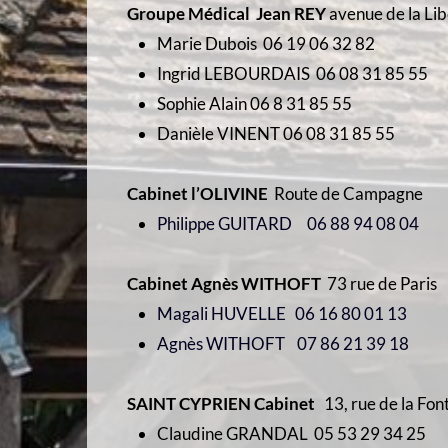
Groupe Médical Jean REY
avenue de la Lib
Marie Dubois 06 19 06 32 82
Ingrid LEBOURDAIS 06 08 31 85 55
Sophie Alain 06 8 31 85 55
Danièle VINENT 06 08 31 85 55
Cabinet l’OLIVINE
Route de Campagne
Philippe GUITARD 06 88 94 08 04
Cabinet Agnès WITHOFT
73 rue de Paris
Magali HUVELLE 06 16 80 01 13
Agnès WITHOFT 07 86 21 39 18
SAINT CYPRIEN
Cabinet
13, rue de la Fon
Claudine GRANDAL 05 53 29 34 25