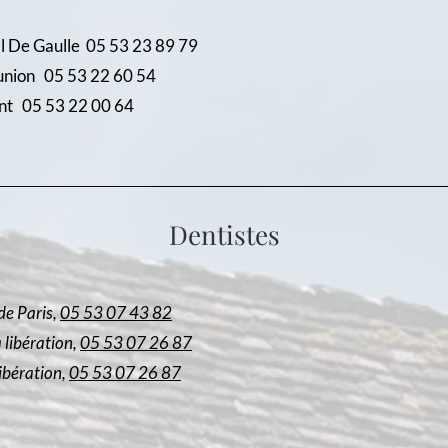
aulle 05 53 23 89 79
n 05 53 22 60 54
05 53 22 00 64
Dentistes
de Paris,
05 53 07 43 82
 libération,
05 53 07 26 87
libération,
05 53 07 26 87