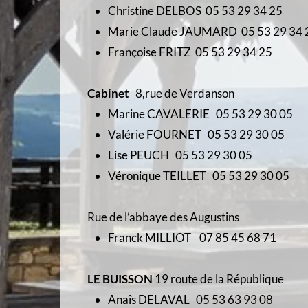
Christine DELBOS 05 53 29 34 25
Marie Claude JAUMARD 05 53 29 34 
Françoise FRITZ 05 53 29 34 25
Cabinet
8,rue de Verdanson
Marine CAVALERIE 05 53 29 30 05
Valérie FOURNET 05 53 29 30 05
Lise PEUCH 05 53 29 30 05
Véronique TEILLET 05 53 29 30 05
Rue de l’abbaye des Augustins
Franck MILLIOT 07 85 45 68 71
LE BUISSON
19 route de la République
Anaîs DELAVAL 05 53 63 93 08