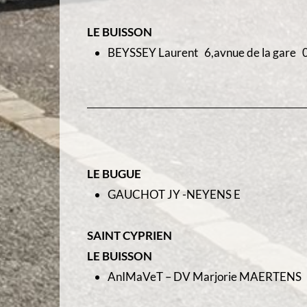
LE BUISSON
BEYSSEY Laurent 6,avnue de la gare 0
LE BUGUE
GAUCHOT JY -NEYENS E
SAINT CYPRIEN
LE BUISSON
AnIMaVeT – DV Marjorie MAERTENS