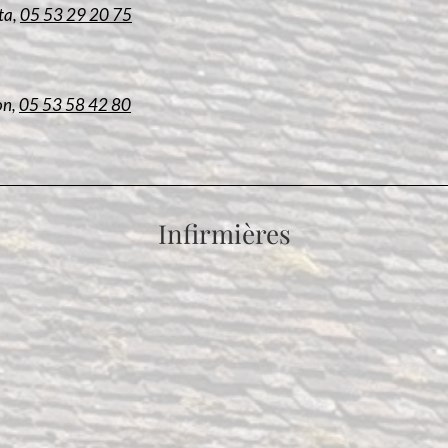
ta,
05 53 29 20 75
on,
05 53 58 42 80
Infirmières