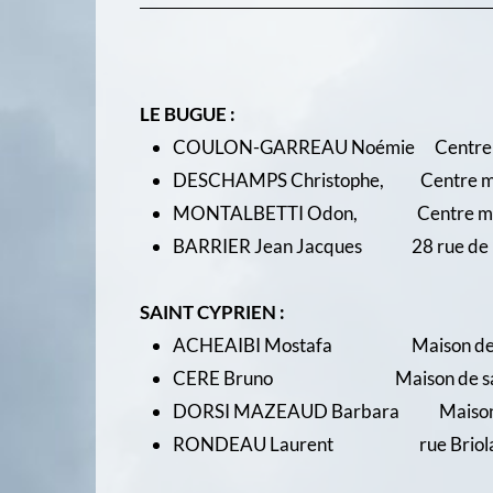
LE BUGUE :
COULON-GARREAU Noémie Centre méd
DESCHAMPS Christophe, Centre mé
MONTALBETTI Odon, Centre médica
BARRIER Jean Jacques 28 rue de la
SAINT CYPRIEN :
ACHEAIBI Mostafa Maison de sant
CERE Bruno Maison de santé –
DORSI MAZEAUD Barbara Maison de 
RONDEAU Laurent rue Briolat 0